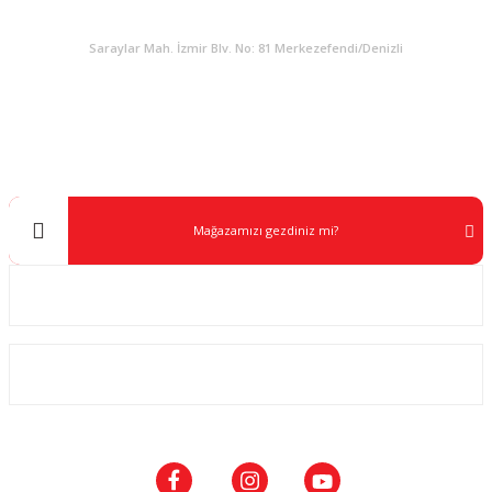
KURUMSAL
Saraylar Mah. İzmir Blv. No: 81 Merkezefendi/Denizli
Müşteri Destek
0 538 453 59 14
info@kocaavpazari.com
Mağazamızı gezdiniz mi?
Kurumsal
ALIŞVERİŞ
SOSYAL MEDYA