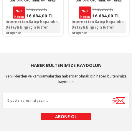
Şarjörlü Otomatik Av Tüfeği
Şarjörlü Otomatik Av Tüfeği
17.200,00 TL
17.200,00 TL
%3
%3
16.684,00 TL
16.684,00 TL
İndirim
İndirim
İnternetten Satışı Kapalıdır.
İnternetten Satışı Kapalıdır.
Detaylı bilgi için lütfen
Detaylı bilgi için lütfen
arayınız.
arayınız.
HABER BÜLTENİMİZE KAYDOLUN
Yeniliklerden ve kampanyalardan haberdar olmak için haber bültenimize
kaydolun
ABONE OL