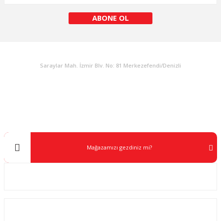
ABONE OL
KURUMSAL
Saraylar Mah. İzmir Blv. No: 81 Merkezefendi/Denizli
Müşteri Destek
0 538 453 59 14
info@kocaavpazari.com
Mağazamızı gezdiniz mi?
Kurumsal
ALIŞVERİŞ