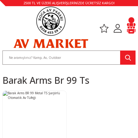
2500 TL VE ÜZERİ ALIŞVERİŞLERİNİZDE ÜCRETSİZ KARGO!
Barak Arms Br 99 Ts