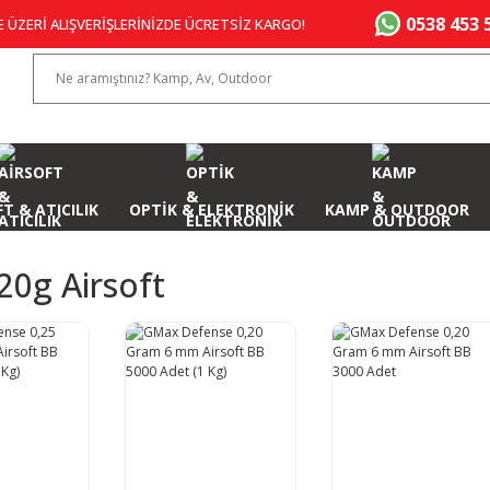
0538 453 
E ÜZERİ ALIŞVERİŞLERİNİZDE ÜCRETSİZ KARGO!
T & ATICILIK
OPTİK & ELEKTRONİK
KAMP & OUTDOOR
20g Airsoft