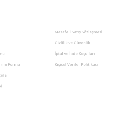
l
ALIŞVERİŞ
a
Mesafeli Satış Sözleşmesi
Gizlilik ve Güvenlik
rmu
İptal ve İade Koşulları
irim Formu
Kişisel Veriler Politikası
gula
i