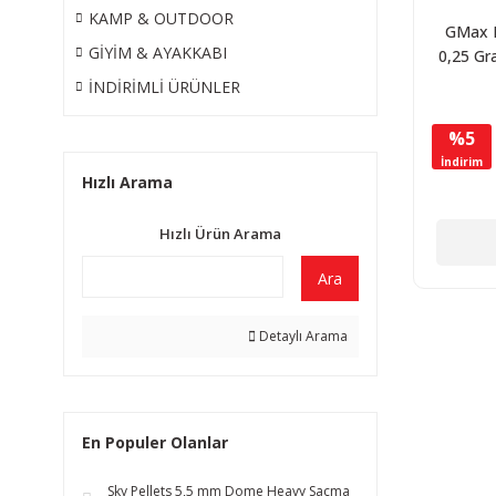
KAMP & OUTDOOR
GMax 
GİYİM & AYAKKABI
0,25 G
Airsoft
İNDİRİMLİ ÜRÜNLER
Adet 
%5
İndirim
Hızlı Arama
Hızlı Ürün Arama
Ara
Detaylı Arama
En Populer Olanlar
Sky Pellets 5,5 mm Dome Heavy Saçma