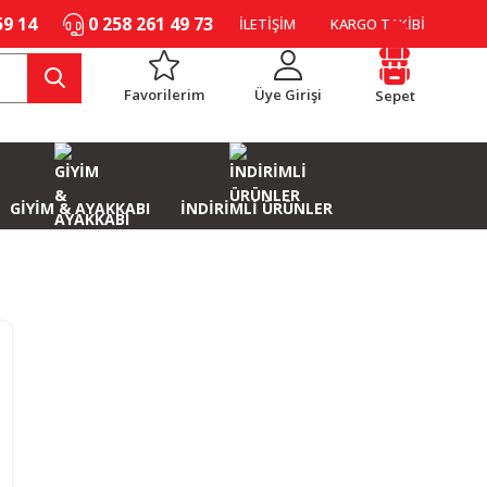
59 14
0 258 261 49 73
İLETİŞİM
KARGO TAKİBİ
Favorilerim
Üye Girişi
Sepet
GİYİM & AYAKKABI
İNDİRİMLİ ÜRÜNLER