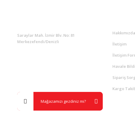
KURUMSAL
Kurumsa
Hakkımızd
Saraylar Mah. İzmir Blv. No: 81
Merkezefendi/Denizli
İletişim
İletişim Fo
Müşteri Destek
0 538 453 59 14
Havale Bild
Sipariş Sor
info@kocaavpazari.com
Kargo Takib
Mağazamızı gezdiniz mi?