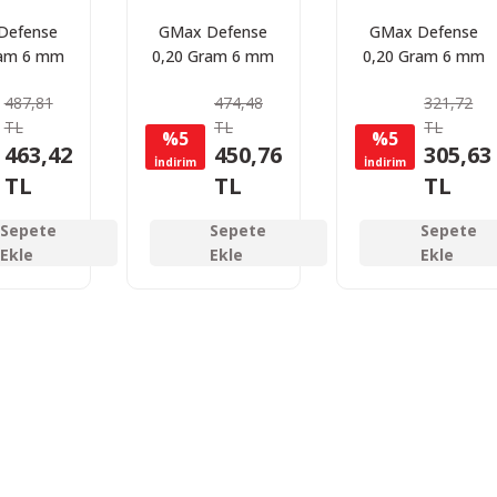
Defense
GMax Defense
GMax Defense
ram 6 mm
0,20 Gram 6 mm
0,20 Gram 6 mm
 BB 4000
Airsoft BB 5000
Airsoft BB 3000
487,81
474,48
321,72
(1 Kg)
Adet (1 Kg)
Adet
TL
TL
TL
%5
%5
463,42
450,76
305,63
İndirim
İndirim
TL
TL
TL
Sepete
Sepete
Sepete
Ekle
Ekle
Ekle