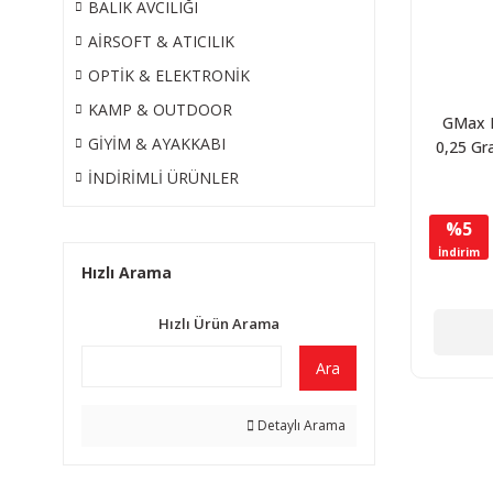
BALIK AVCILIĞI
AİRSOFT & ATICILIK
OPTİK & ELEKTRONİK
KAMP & OUTDOOR
GMax 
GİYİM & AYAKKABI
0,25 G
Airsoft
İNDİRİMLİ ÜRÜNLER
A
%5
İndirim
Hızlı Arama
Hızlı Ürün Arama
Ara
Detaylı Arama