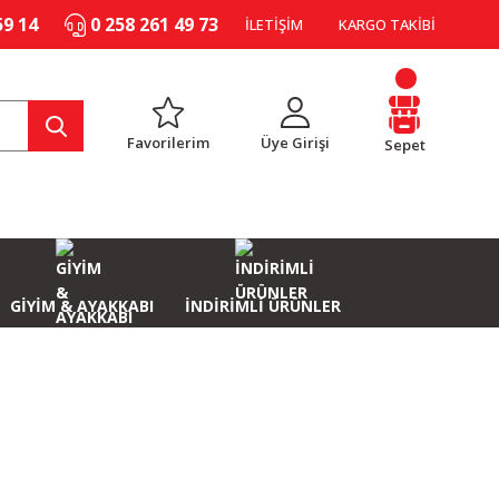
59 14
0 258 261 49 73
İLETİŞİM
KARGO TAKİBİ
Favorilerim
Üye Girişi
Sepet
GİYİM & AYAKKABI
İNDİRİMLİ ÜRÜNLER