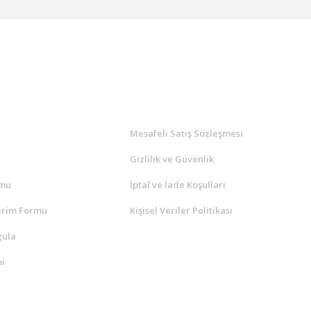
l
ALIŞVERİŞ
a
Mesafeli Satış Sözleşmesi
Gizlilik ve Güvenlik
rmu
İptal ve İade Koşulları
irim Formu
Kişisel Veriler Politikası
gula
i