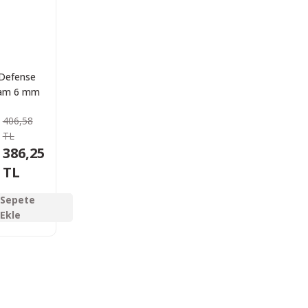
Defense
ram 6 mm
 BB 3000
406,58
det
TL
386,25
TL
Sepete
Ekle