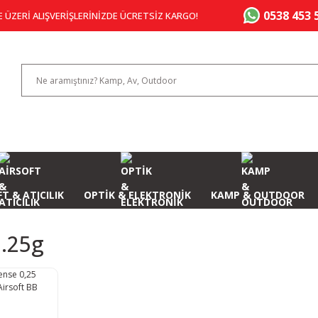
0538 453 
E ÜZERİ ALIŞVERİŞLERİNİZDE ÜCRETSİZ KARGO!
T & ATICILIK
OPTİK & ELEKTRONİK
KAMP & OUTDOOR
0.25g