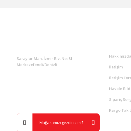
KURUMSAL
Kurumsa
Hakkımızd
Saraylar Mah. İzmir Blv. No: 81
Merkezefendi/Denizli
İletişim
İletişim Fo
Müşteri Destek
0 538 453 59 14
Havale Bild
Sipariş Sor
info@kocaavpazari.com
Kargo Takib
Mağazamızı gezdiniz mi?