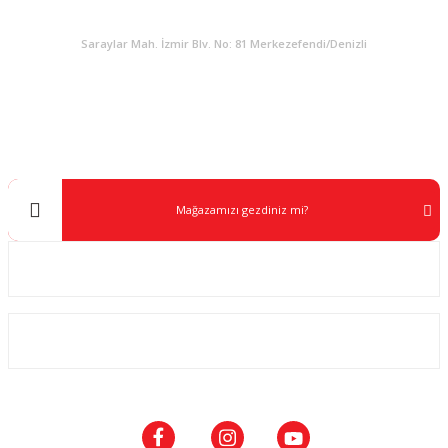
KURUMSAL
Saraylar Mah. İzmir Blv. No: 81 Merkezefendi/Denizli
Müşteri Destek
0 538 453 59 14
info@kocaavpazari.com
Mağazamızı gezdiniz mi?
Kurumsal
ALIŞVERİŞ
SOSYAL MEDYA