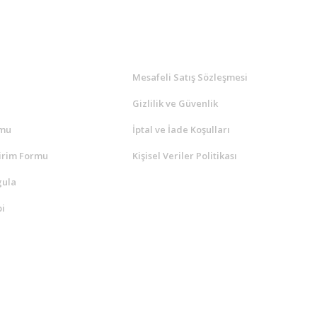
l
ALIŞVERİŞ
a
Mesafeli Satış Sözleşmesi
Gizlilik ve Güvenlik
rmu
İptal ve İade Koşulları
irim Formu
Kişisel Veriler Politikası
gula
i