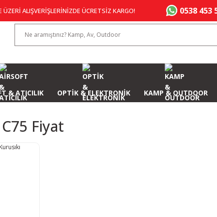
0538 453 
E ÜZERİ ALIŞVERİŞLERİNİZDE ÜCRETSİZ KARGO!
T & ATICILIK
OPTİK & ELEKTRONİK
KAMP & OUTDOOR
C75 Fiyat