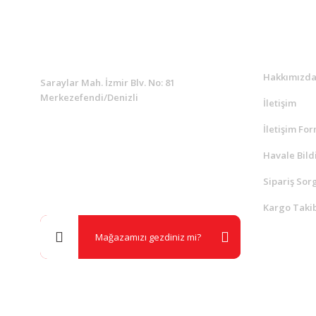
KURUMSAL
Kurumsa
Hakkımızd
Saraylar Mah. İzmir Blv. No: 81
Merkezefendi/Denizli
İletişim
İletişim Fo
Müşteri Destek
0 538 453 59 14
Havale Bild
Sipariş Sor
info@kocaavpazari.com
Kargo Takib
Mağazamızı gezdiniz mi?