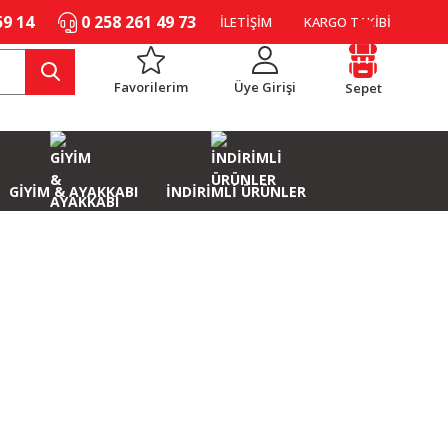
59 14
0 258 261 49 73
İLETİŞİM
KARGO TAKİBİ
Favorilerim
Üye Girişi
Sepet
GİYİM & AYAKKABI
İNDİRİMLİ ÜRÜNLER