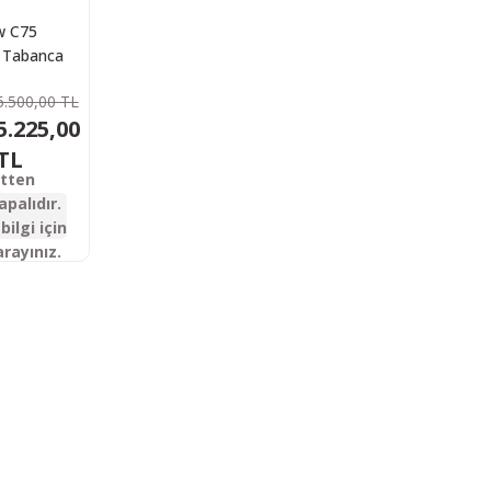
w C75
ı Tabanca
5.500,00 TL
5.225,00
TL
etten
apalıdır.
bilgi için
arayınız.