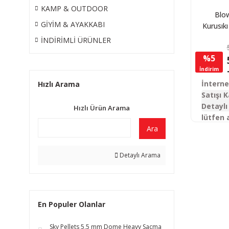
KAMP & OUTDOOR
Blo
GİYİM & AYAKKABI
Kurusık
İNDİRİMLİ ÜRÜNLER
%5
İndirim
İntern
Hızlı Arama
Satışı K
Detaylı 
Hızlı Ürün Arama
lütfen 
Ara
Detaylı Arama
En Populer Olanlar
Sky Pellets 5,5 mm Dome Heavy Saçma