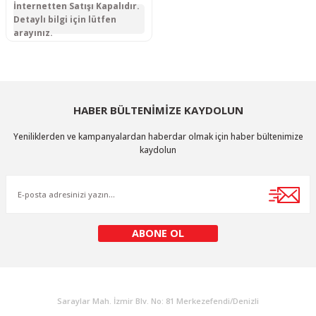
İnternetten Satışı Kapalıdır.
Detaylı bilgi için lütfen
arayınız.
HABER BÜLTENİMİZE KAYDOLUN
Yeniliklerden ve kampanyalardan haberdar olmak için haber bültenimize
kaydolun
ABONE OL
KURUMSAL
Saraylar Mah. İzmir Blv. No: 81 Merkezefendi/Denizli