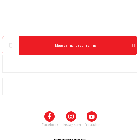
Müşteri Destek
0 538 453 59 14
info@kocaavpazari.com
Mağazamızı gezdiniz mi?
Kurumsal
ALIŞVERİŞ
SOSYAL MEDYA
Facebook
Instagram
Youtube