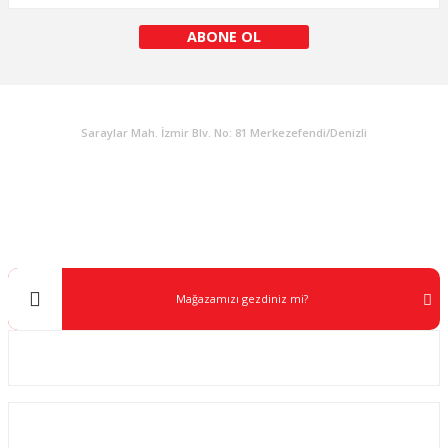
ABONE OL
KURUMSAL
Saraylar Mah. İzmir Blv. No: 81 Merkezefendi/Denizli
Müşteri Destek
0 538 453 59 14
info@kocaavpazari.com
Mağazamızı gezdiniz mi?
Kurumsal
ALIŞVERİŞ