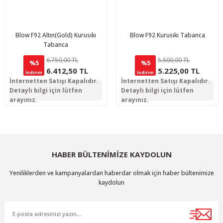
Blow F92 Altın(Gold) Kurusıkı
Blow F92 Kurusıkı Tabanca
Tabanca
6.750,00 TL
5.500,00 TL
%5
%5
6.412,50 TL
5.225,00 TL
İndirim
İndirim
İnternetten Satışı Kapalıdır.
İnternetten Satışı Kapalıdır.
Detaylı bilgi için lütfen
Detaylı bilgi için lütfen
arayınız.
arayınız.
HABER BÜLTENİMİZE KAYDOLUN
Yeniliklerden ve kampanyalardan haberdar olmak için haber bültenimize
kaydolun