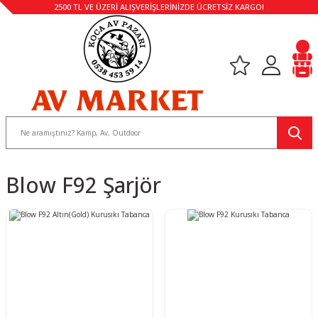
2500 TL VE ÜZERİ ALIŞVERİŞLERİNİZDE ÜCRETSİZ KARGO!
Blow F92 Şarjör