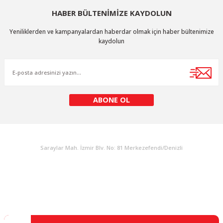
HABER BÜLTENİMİZE KAYDOLUN
Yeniliklerden ve kampanyalardan haberdar olmak için haber bültenimize
kaydolun
ABONE OL
KURUMSAL
Saraylar Mah. İzmir Blv. No: 81 Merkezefendi/Denizli
Müşteri Destek
0 538 453 59 14
info@kocaavpazari.com