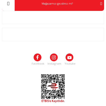
Mağazamızı gezdiniz mi?
Kurumsal
ALIŞVERİŞ
SOSYAL MEDYA
Facebook
Instagram
Youtube