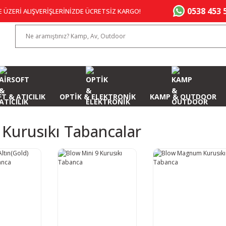
0538 453 
E ÜZERİ ALIŞVERİŞLERİNİZDE ÜCRETSİZ KARGO!
T & ATICILIK
OPTİK & ELEKTRONİK
KAMP & OUTDOOR
Kurusıkı Tabancalar