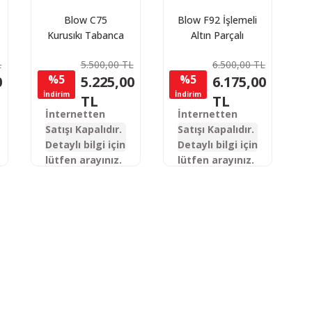
Blow C75
Blow F92 İşlemeli
Kurusıkı Tabanca
Altın Parçalı
Kurusıkı Tabanca
L
5.500,00 TL
6.500,00 TL
%5
%5
0
5.225,00
6.175,00
İndirim
İndirim
TL
TL
İnternetten
İnternetten
Satışı Kapalıdır.
Satışı Kapalıdır.
Detaylı bilgi için
Detaylı bilgi için
lütfen arayınız.
lütfen arayınız.