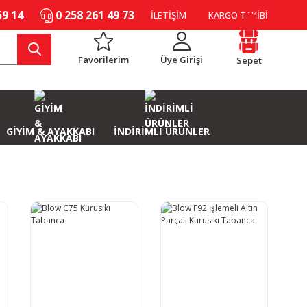
59 14
0 258 261 49 73
İLETİŞİM
KARGO TAKİBİ
Favorilerim
Üye Girişi
Sepet
GİYİM & AYAKKABI
İNDİRİMLİ ÜRÜNLER