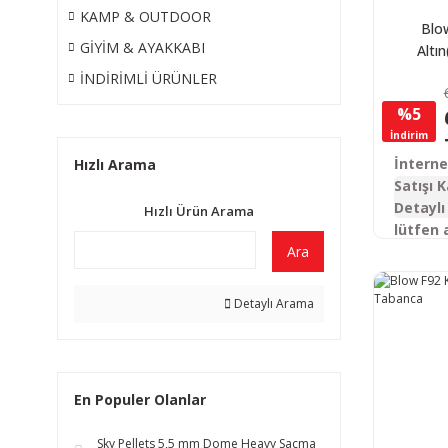
KAMP & OUTDOOR
Blo
GİYİM & AYAKKABI
Altı
Kurusık
İNDİRİMLİ ÜRÜNLER
%5
İndirim
İntern
Hızlı Arama
Satışı K
Detaylı 
Hızlı Ürün Arama
lütfen 
Ara
Detaylı Arama
En Populer Olanlar
Sky Pellets 5,5 mm Dome Heavy Saçma