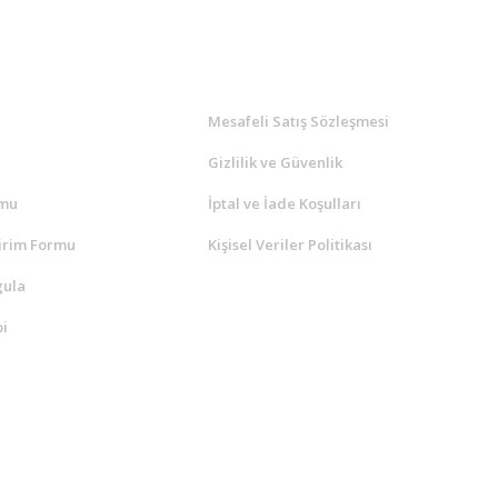
l
ALIŞVERİŞ
a
Mesafeli Satış Sözleşmesi
Gizlilik ve Güvenlik
rmu
İptal ve İade Koşulları
irim Formu
Kişisel Veriler Politikası
gula
i