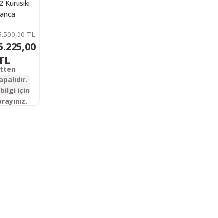
 Kurusıkı
anca
5.500,00 TL
5.225,00
TL
etten
apalıdır.
bilgi için
arayınız.