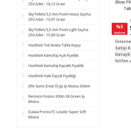
Blow F92
250 Adet - 18,13 Grain
Tab
Sky Pellets 5,5 mm Point Heavy Saçma
250 Adet - 16,97 Grain
%5
Sky Pellets 5,5 mm Point Light Saçma
İndirim
250 Adet - 15,89 Grain
İntern
Hunthink Tek Nokta Tüfek Kayışı
Satışı K
Detaylı 
Hunthink Kamuflaj Açık Fişeklik
lütfen 
Hunthink Kamuflaj Kapaklı Fişeklik
Hunthink Haki Dipçik Fişekliği
Effe Sumo 8 Kat Örgü İp Misina 300mt
Remixon Fusion 300m X8 Green İp
Misina
Daiwa Prorex FC Leader Super Soft
Misina