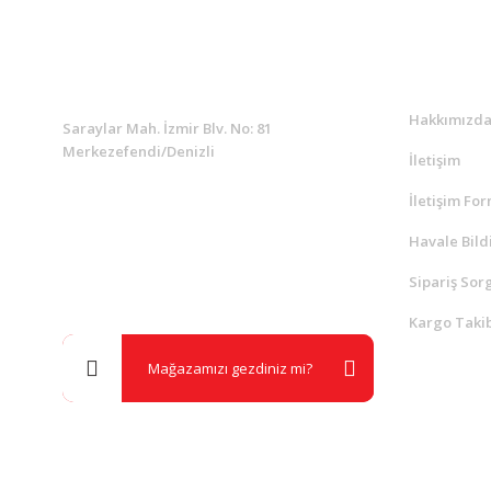
KURUMSAL
Kurumsa
Hakkımızd
Saraylar Mah. İzmir Blv. No: 81
Merkezefendi/Denizli
İletişim
İletişim Fo
Müşteri Destek
0 538 453 59 14
Havale Bild
Sipariş Sor
info@kocaavpazari.com
Kargo Takib
Mağazamızı gezdiniz mi?