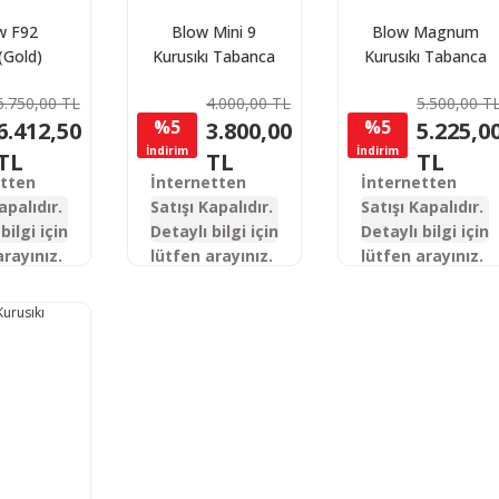
w F92
Blow Mini 9
Blow Magnum
n(Gold)
Kurusıkı Tabanca
Kurusıkı Tabanca
ı Tabanca
6.750,00 TL
4.000,00 TL
5.500,00 T
%5
%5
6.412,50
3.800,00
5.225,0
İndirim
İndirim
TL
TL
TL
etten
İnternetten
İnternetten
apalıdır.
Satışı Kapalıdır.
Satışı Kapalıdır.
bilgi için
Detaylı bilgi için
Detaylı bilgi için
arayınız.
lütfen arayınız.
lütfen arayınız.