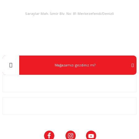
KURUMSAL
Saraylar Mah. İzmir Blv. No: 81 Merkezefendi/Denizli
Müşteri Destek
0 538 453 59 14
info@kocaavpazari.com
Mağazamızı gezdiniz mi?
Kurumsal
ALIŞVERİŞ
SOSYAL MEDYA