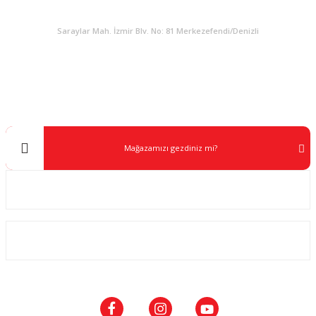
KURUMSAL
Saraylar Mah. İzmir Blv. No: 81 Merkezefendi/Denizli
Müşteri Destek
0 538 453 59 14
info@kocaavpazari.com
Mağazamızı gezdiniz mi?
Kurumsal
ALIŞVERİŞ
SOSYAL MEDYA