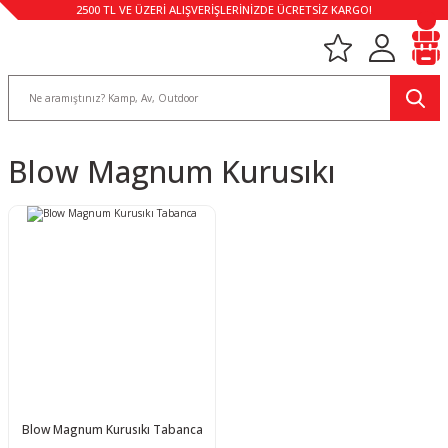
2500 TL VE ÜZERİ ALIŞVERİŞLERİNİZDE ÜCRETSİZ KARGO!
Blow Magnum Kurusıkı
Blow Magnum Kurusıkı Tabanca