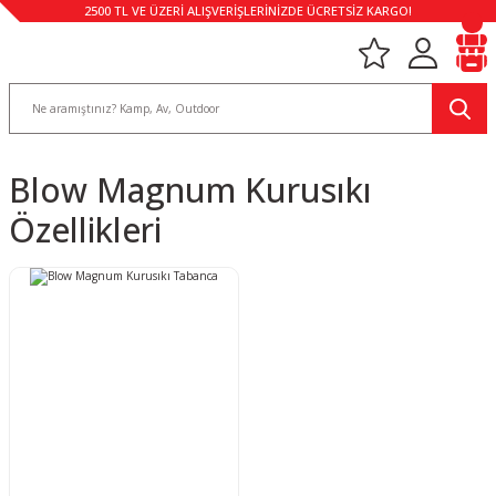
2500 TL VE ÜZERİ ALIŞVERİŞLERİNİZDE ÜCRETSİZ KARGO!
Blow Magnum Kurusıkı
Özellikleri