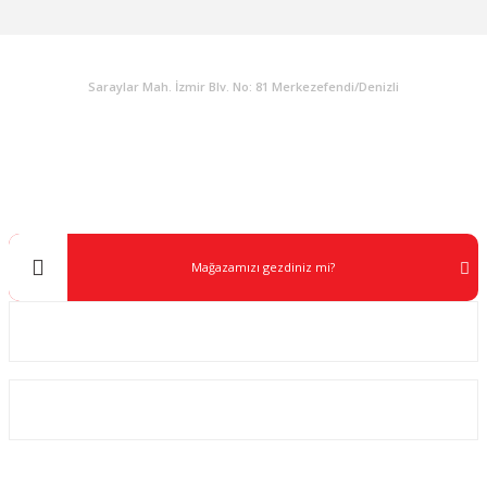
KURUMSAL
Saraylar Mah. İzmir Blv. No: 81 Merkezefendi/Denizli
Müşteri Destek
0 538 453 59 14
info@kocaavpazari.com
Mağazamızı gezdiniz mi?
Kurumsal
ALIŞVERİŞ
SOSYAL MEDYA