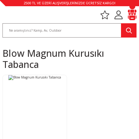
2500 TL VE ÜZERİ ALIŞVERİŞLERİNİZDE ÜCRETSİZ KARGO!
Blow Magnum Kurusıkı
Tabanca