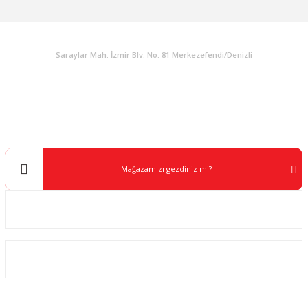
KURUMSAL
Saraylar Mah. İzmir Blv. No: 81 Merkezefendi/Denizli
Müşteri Destek
0 538 453 59 14
info@kocaavpazari.com
Mağazamızı gezdiniz mi?
Kurumsal
ALIŞVERİŞ
SOSYAL MEDYA