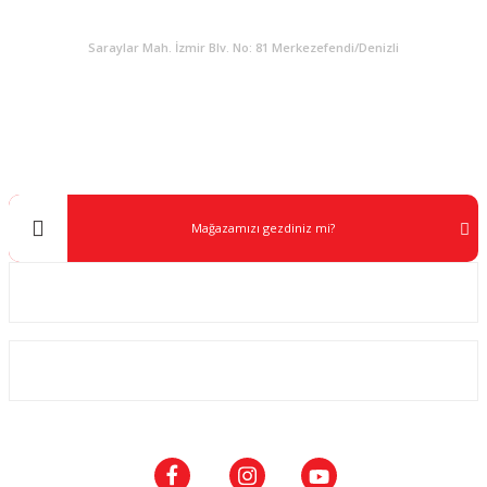
KURUMSAL
Saraylar Mah. İzmir Blv. No: 81 Merkezefendi/Denizli
Müşteri Destek
0 538 453 59 14
info@kocaavpazari.com
Mağazamızı gezdiniz mi?
Kurumsal
ALIŞVERİŞ
SOSYAL MEDYA