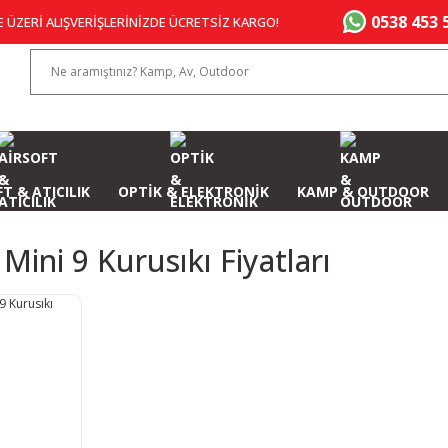
0538 453 
E ÜZERİ ALIŞVERİŞLERİNİZDE ÜCRETSİZ KARGO!
T & ATICILIK
OPTİK & ELEKTRONİK
KAMP & OUTDOOR
Mini 9 Kurusıkı Fiyatları