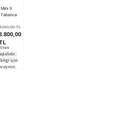
Mini 9
ı Tabanca
4.000,00 TL
3.800,00
TL
etten
apalıdır.
bilgi için
arayınız.