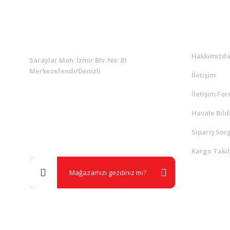
KURUMSAL
Kurumsa
Hakkımızd
Saraylar Mah. İzmir Blv. No: 81
Merkezefendi/Denizli
İletişim
İletişim Fo
Müşteri Destek
0 538 453 59 14
Havale Bild
Sipariş Sor
info@kocaavpazari.com
Kargo Takib
Mağazamızı gezdiniz mi?