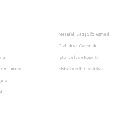
l
ALIŞVERİŞ
a
Mesafeli Satış Sözleşmesi
Gizlilik ve Güvenlik
rmu
İptal ve İade Koşulları
irim Formu
Kişisel Veriler Politikası
gula
i