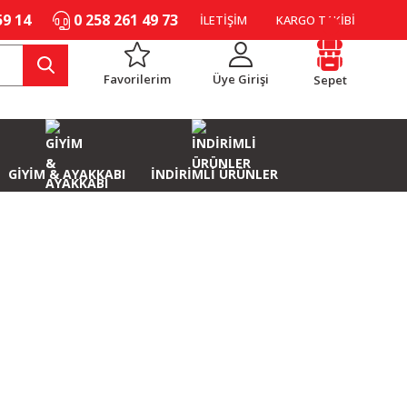
59 14
0 258 261 49 73
İLETİŞİM
KARGO TAKİBİ
Favorilerim
Üye Girişi
Sepet
GİYİM & AYAKKABI
İNDİRİMLİ ÜRÜNLER