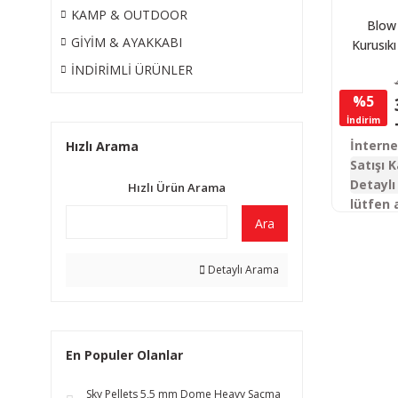
KAMP & OUTDOOR
Blow 
GİYİM & AYAKKABI
Kurusık
İNDİRİMLİ ÜRÜNLER
%5
İndirim
İntern
Hızlı Arama
Satışı K
Detaylı 
Hızlı Ürün Arama
lütfen 
Ara
Detaylı Arama
En Populer Olanlar
Sky Pellets 5,5 mm Dome Heavy Saçma