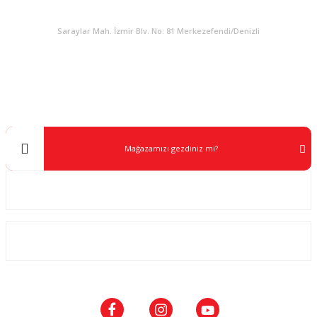
KURUMSAL
Saraylar Mah. İzmir Blv. No: 81 Merkezefendi/Denizli
Müşteri Destek
0 538 453 59 14
info@kocaavpazari.com
Mağazamızı gezdiniz mi?
Kurumsal
ALIŞVERİŞ
SOSYAL MEDYA