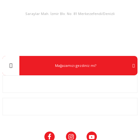
KURUMSAL
Saraylar Mah. İzmir Blv. No: 81 Merkezefendi/Denizli
Müşteri Destek
0 538 453 59 14
info@kocaavpazari.com
Mağazamızı gezdiniz mi?
Kurumsal
ALIŞVERİŞ
SOSYAL MEDYA