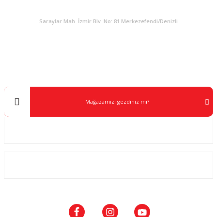
KURUMSAL
Saraylar Mah. İzmir Blv. No: 81 Merkezefendi/Denizli
Müşteri Destek
0 538 453 59 14
info@kocaavpazari.com
Mağazamızı gezdiniz mi?
Kurumsal
ALIŞVERİŞ
SOSYAL MEDYA