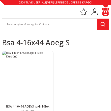
2500 TL VE ÜZERİ ALIŞVERİŞLERİNİZDE ÜCRETSİZ KARGO!
Bsa 4-16x44 Aoeg S
BSA 4-16x44 AOEYS Işıklı Tüfek