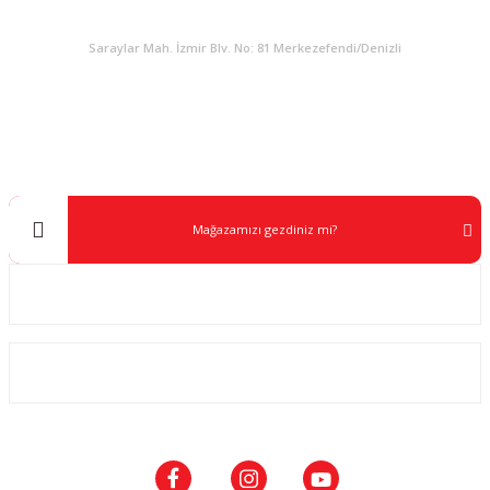
KURUMSAL
Saraylar Mah. İzmir Blv. No: 81 Merkezefendi/Denizli
Müşteri Destek
0 538 453 59 14
info@kocaavpazari.com
Mağazamızı gezdiniz mi?
Kurumsal
ALIŞVERİŞ
SOSYAL MEDYA