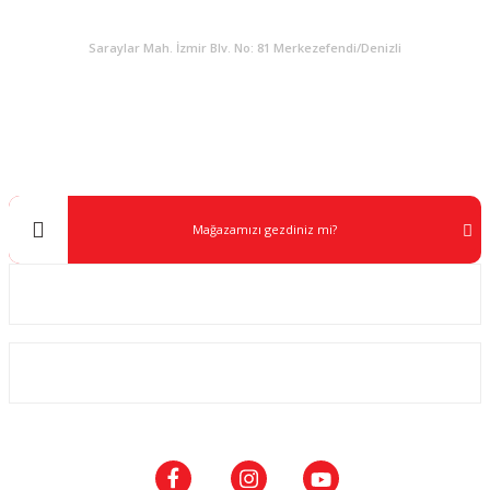
KURUMSAL
Saraylar Mah. İzmir Blv. No: 81 Merkezefendi/Denizli
Müşteri Destek
0 538 453 59 14
info@kocaavpazari.com
Mağazamızı gezdiniz mi?
Kurumsal
ALIŞVERİŞ
SOSYAL MEDYA