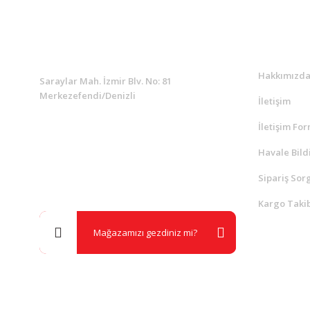
KURUMSAL
Kurumsa
Hakkımızd
Saraylar Mah. İzmir Blv. No: 81
Merkezefendi/Denizli
İletişim
İletişim Fo
Müşteri Destek
0 538 453 59 14
Havale Bild
Sipariş Sor
info@kocaavpazari.com
Kargo Takib
Mağazamızı gezdiniz mi?