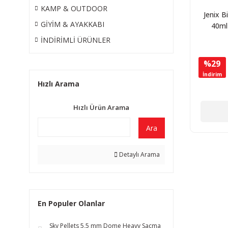
KAMP & OUTDOOR
Jenix B
GİYİM & AYAKKABI
40ml
Yaşartı
İNDİRİMLİ ÜRÜNLER
%29
İndirim
Hızlı Arama
Hızlı Ürün Arama
Ara
Detaylı Arama
En Populer Olanlar
Sky Pellets 5,5 mm Dome Heavy Saçma