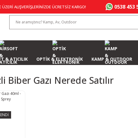
0538 453 
E ÜZERİ ALIŞVERİŞLERİNİZDE ÜCRETSİZ KARGO!
T & ATICILIK
OPTİK & ELEKTRONİK
KAMP & OUTDOOR
li Biber Gazı Nerede Satılır
ENDİ