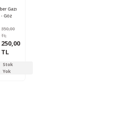
iber Gazı
 - Göz
cı Sprey
350,00
TL
250,00
TL
Stok
Yok