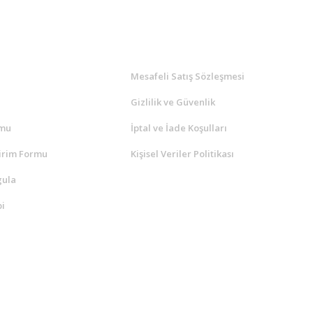
l
ALIŞVERİŞ
a
Mesafeli Satış Sözleşmesi
Gizlilik ve Güvenlik
rmu
İptal ve İade Koşulları
irim Formu
Kişisel Veriler Politikası
gula
i