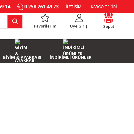
59 14
0 258 261 49 73
İLETİŞİM
KARGO TAKİBİ
Favorilerim
Üye Girişi
Sepet
GİYİM & AYAKKABI
İNDİRİMLİ ÜRÜNLER