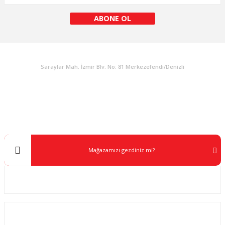
ABONE OL
KURUMSAL
Saraylar Mah. İzmir Blv. No: 81 Merkezefendi/Denizli
Müşteri Destek
0 538 453 59 14
info@kocaavpazari.com
Mağazamızı gezdiniz mi?
Kurumsal
ALIŞVERİŞ