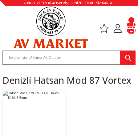
2500 TL VE ÜZERİ ALIŞVERİŞLERİNİZDE ÜCRETSİZ KARGO!
Denizli Hatsan Mod 87 Vortex