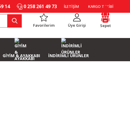
59 14
0 258 261 49 73
İLETİŞİM
KARGO TAKİBİ
Favorilerim
Üye Girişi
Sepet
GİYİM & AYAKKABI
İNDİRİMLİ ÜRÜNLER