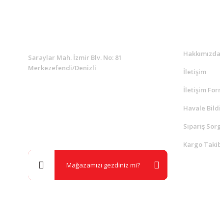
KURUMSAL
Kurumsa
Hakkımızd
Saraylar Mah. İzmir Blv. No: 81
Merkezefendi/Denizli
İletişim
İletişim Fo
Müşteri Destek
0 538 453 59 14
Havale Bild
Sipariş Sor
info@kocaavpazari.com
Kargo Takib
Mağazamızı gezdiniz mi?