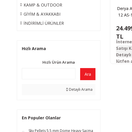
KAMP & OUTDOOR
Derya 
GİYİM & AYAKKABI
12 AS-1
Metal 
İNDİRİMLİ ÜRÜNLER
24.49
Otoma
Tü
TL
İntern
Satışı K
Hızlı Arama
Detaylı 
lütfen 
Hızlı Ürün Arama
Ara
Detaylı Arama
En Populer Olanlar
Sky Pellets 5,5 mm Dome Heavy Saçma