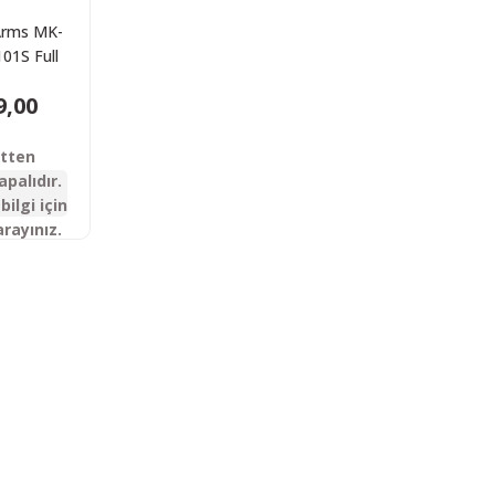
Arms MK-
01S Full
Şarjörlü
9,00
tik Av
feği
etten
apalıdır.
bilgi için
arayınız.