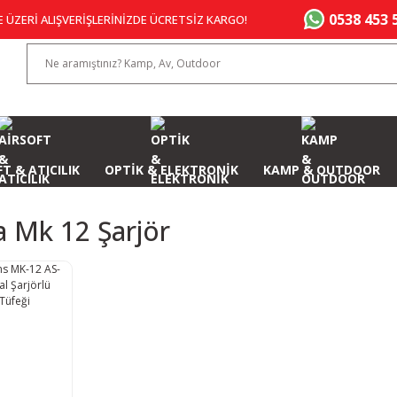
0538 453 
E ÜZERİ ALIŞVERİŞLERİNİZDE ÜCRETSİZ KARGO!
T & ATICILIK
OPTİK & ELEKTRONİK
KAMP & OUTDOOR
 Mk 12 Şarjör