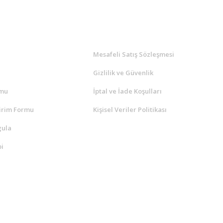
l
ALIŞVERİŞ
a
Mesafeli Satış Sözleşmesi
Gizlilik ve Güvenlik
rmu
İptal ve İade Koşulları
irim Formu
Kişisel Veriler Politikası
gula
i