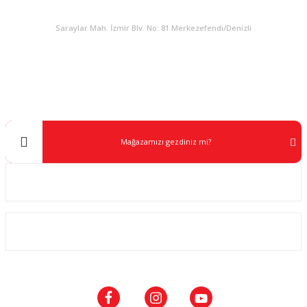
KURUMSAL
Saraylar Mah. İzmir Blv. No: 81 Merkezefendi/Denizli
Müşteri Destek
0 538 453 59 14
info@kocaavpazari.com
Mağazamızı gezdiniz mi?
Kurumsal
ALIŞVERİŞ
SOSYAL MEDYA