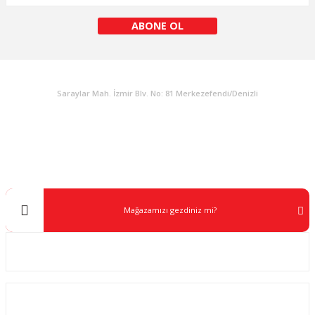
ABONE OL
KURUMSAL
Saraylar Mah. İzmir Blv. No: 81 Merkezefendi/Denizli
Müşteri Destek
0 538 453 59 14
info@kocaavpazari.com
Mağazamızı gezdiniz mi?
Kurumsal
ALIŞVERİŞ