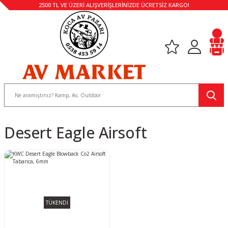
2500 TL VE ÜZERİ ALIŞVERİŞLERİNİZDE ÜCRETSİZ KARGO!
Desert Eagle Airsoft
TÜKENDİ