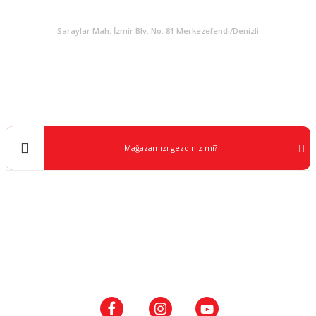
KURUMSAL
Saraylar Mah. İzmir Blv. No: 81 Merkezefendi/Denizli
Müşteri Destek
0 538 453 59 14
info@kocaavpazari.com
Mağazamızı gezdiniz mi?
Kurumsal
ALIŞVERİŞ
SOSYAL MEDYA