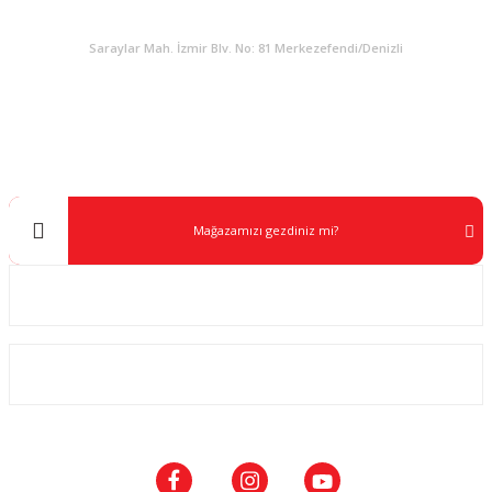
KURUMSAL
Saraylar Mah. İzmir Blv. No: 81 Merkezefendi/Denizli
Müşteri Destek
0 538 453 59 14
info@kocaavpazari.com
Mağazamızı gezdiniz mi?
Kurumsal
ALIŞVERİŞ
SOSYAL MEDYA