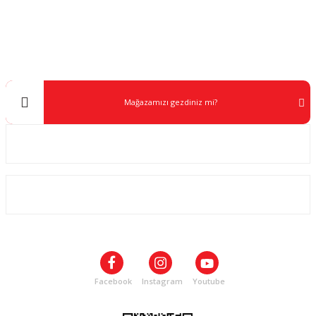
Müşteri Destek
0 538 453 59 14
info@kocaavpazari.com
Mağazamızı gezdiniz mi?
Kurumsal
ALIŞVERİŞ
SOSYAL MEDYA
Facebook
Instagram
Youtube