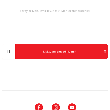
KURUMSAL
Saraylar Mah. İzmir Blv. No: 81 Merkezefendi/Denizli
Müşteri Destek
0 538 453 59 14
info@kocaavpazari.com
Mağazamızı gezdiniz mi?
Kurumsal
ALIŞVERİŞ
SOSYAL MEDYA