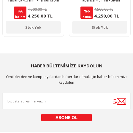
Tabanca 4.5 mm - Parlak Krom
Tabanca 4.5 mm - Siyah
4.500,00 TL
4.500,00 TL
%6
%6
4.250,00 TL
4.250,00 TL
İndirim
İndirim
Stok Yok
Stok Yok
HABER BÜLTENİMİZE KAYDOLUN
Yeniliklerden ve kampanyalardan haberdar olmak için haber bültenimize
kaydolun
ABONE OL