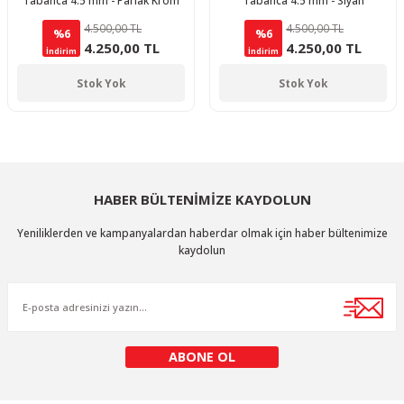
Tabanca 4.5 mm - Parlak Krom
Tabanca 4.5 mm - Siyah
4.500,00 TL
4.500,00 TL
%6
%6
4.250,00 TL
4.250,00 TL
İndirim
İndirim
Stok Yok
Stok Yok
HABER BÜLTENİMİZE KAYDOLUN
Yeniliklerden ve kampanyalardan haberdar olmak için haber bültenimize
kaydolun
ABONE OL