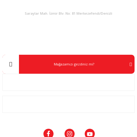
KURUMSAL
Saraylar Mah. İzmir Blv. No: 81 Merkezefendi/Denizli
Müşteri Destek
0 538 453 59 14
info@kocaavpazari.com
Mağazamızı gezdiniz mi?
Kurumsal
ALIŞVERİŞ
SOSYAL MEDYA