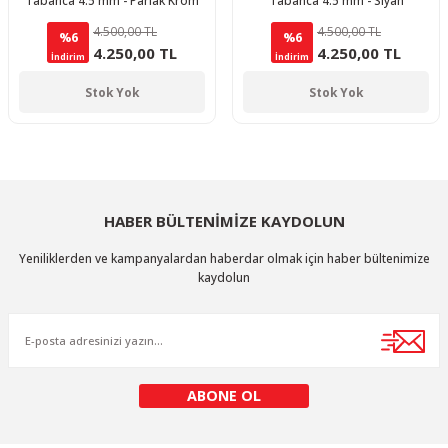
Tabanca 4.5 mm - Parlak Krom
Tabanca 4.5 mm - Siyah
4.500,00 TL
4.500,00 TL
%6
%6
4.250,00 TL
4.250,00 TL
İndirim
İndirim
Stok Yok
Stok Yok
HABER BÜLTENİMİZE KAYDOLUN
Yeniliklerden ve kampanyalardan haberdar olmak için haber bültenimize
kaydolun
ABONE OL