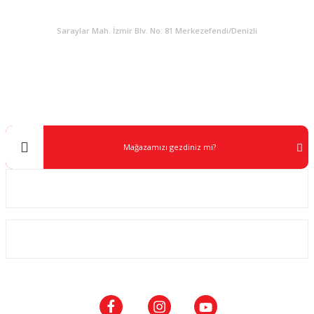
KURUMSAL
Saraylar Mah. İzmir Blv. No: 81 Merkezefendi/Denizli
Müşteri Destek
0 538 453 59 14
info@kocaavpazari.com
Mağazamızı gezdiniz mi?
Kurumsal
ALIŞVERİŞ
SOSYAL MEDYA