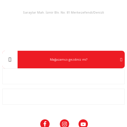
KURUMSAL
Saraylar Mah. İzmir Blv. No: 81 Merkezefendi/Denizli
Müşteri Destek
0 538 453 59 14
info@kocaavpazari.com
Mağazamızı gezdiniz mi?
Kurumsal
ALIŞVERİŞ
SOSYAL MEDYA