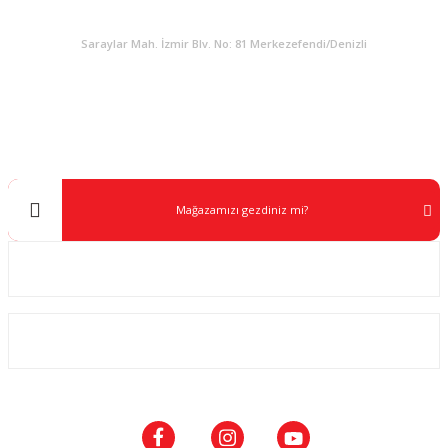
KURUMSAL
Saraylar Mah. İzmir Blv. No: 81 Merkezefendi/Denizli
Müşteri Destek
0 538 453 59 14
info@kocaavpazari.com
Mağazamızı gezdiniz mi?
Kurumsal
ALIŞVERİŞ
SOSYAL MEDYA