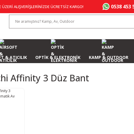
0538 453 
E ÜZERİ ALIŞVERİŞLERİNİZDE ÜCRETSİZ KARGO!
T & ATICILIK
OPTİK & ELEKTRONİK
KAMP & OUTDOOR
hi Affinity 3 Düz Bant