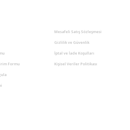
l
ALIŞVERİŞ
a
Mesafeli Satış Sözleşmesi
Gizlilik ve Güvenlik
rmu
İptal ve İade Koşulları
irim Formu
Kişisel Veriler Politikası
gula
i