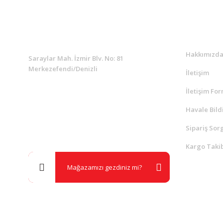
KURUMSAL
Kurumsa
Hakkımızd
Saraylar Mah. İzmir Blv. No: 81
Merkezefendi/Denizli
İletişim
İletişim Fo
Müşteri Destek
0 538 453 59 14
Havale Bild
Sipariş Sor
info@kocaavpazari.com
Kargo Takib
Mağazamızı gezdiniz mi?