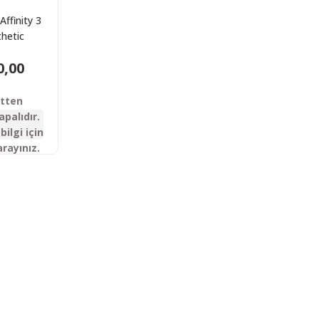
Affinity 3
hetic
tik Av
0,00
feği
etten
apalıdır.
bilgi için
arayınız.