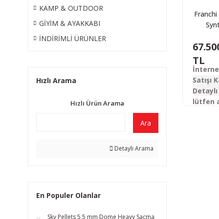
KAMP & OUTDOOR
Franchi 
GİYİM & AYAKKABI
Synt
Otoma
İNDİRİMLİ ÜRÜNLER
67.50
Tü
TL
İntern
Satışı K
Hızlı Arama
Detaylı 
lütfen 
Hızlı Ürün Arama
Ara
Detaylı Arama
En Populer Olanlar
Sky Pellets 5,5 mm Dome Heavy Saçma