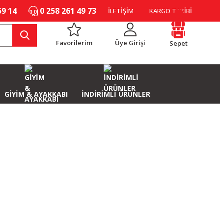
59 14
0 258 261 49 73
İLETİŞİM
KARGO TAKİBİ
Favorilerim
Üye Girişi
Sepet
GİYİM & AYAKKABI
İNDİRİMLİ ÜRÜNLER