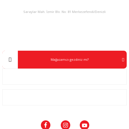
KURUMSAL
Saraylar Mah. İzmir Blv. No: 81 Merkezefendi/Denizli
Müşteri Destek
0 538 453 59 14
info@kocaavpazari.com
Mağazamızı gezdiniz mi?
Kurumsal
ALIŞVERİŞ
SOSYAL MEDYA