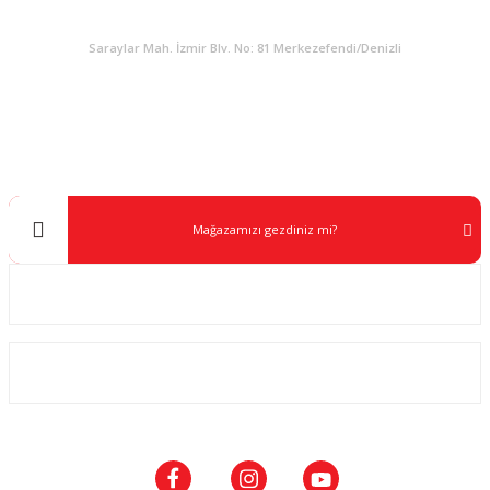
KURUMSAL
Saraylar Mah. İzmir Blv. No: 81 Merkezefendi/Denizli
Müşteri Destek
0 538 453 59 14
info@kocaavpazari.com
Mağazamızı gezdiniz mi?
Kurumsal
ALIŞVERİŞ
SOSYAL MEDYA