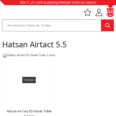
2500 TL VE ÜZERİ ALIŞVERİŞLERİNİZDE ÜCRETSİZ KARGO!
Hatsan Airtact 5.5
TÜKENDİ
Hatsan AirTact ED Havalı Tüfek