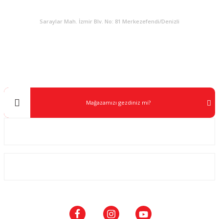
KURUMSAL
Saraylar Mah. İzmir Blv. No: 81 Merkezefendi/Denizli
Müşteri Destek
0 538 453 59 14
info@kocaavpazari.com
Mağazamızı gezdiniz mi?
Kurumsal
ALIŞVERİŞ
SOSYAL MEDYA