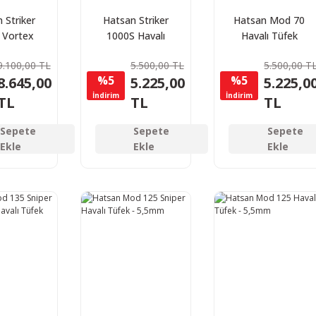
 Striker
Hatsan Striker
Hatsan Mod 70
 Vortex
1000S Havalı
Havalı Tüfek
 Tüfek -
Tüfek - 4,5mm
5,5mm
9.100,00 TL
5.500,00 TL
5.500,00 T
5mm
%5
%5
8.645,00
5.225,00
5.225,0
İndirim
İndirim
TL
TL
TL
Sepete
Sepete
Sepete
Ekle
Ekle
Ekle