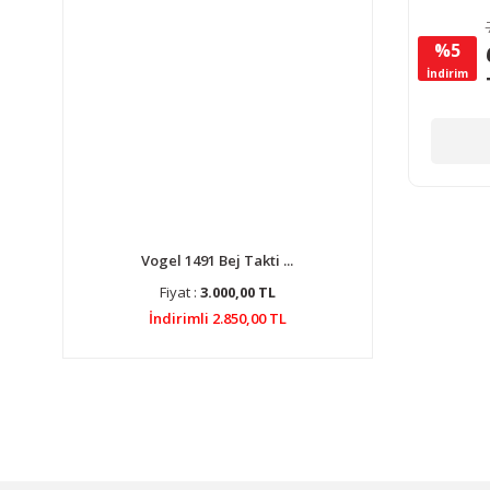
5,
%5
İndirim
Vogel 1491 Bej Takti ...
Fiyat :
3.000,00 TL
İndirimli 2.850,00 TL