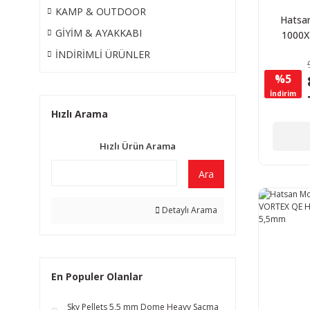
KAMP & OUTDOOR
Hatsan
GİYİM & AYAKKABI
1000X
Havalı
İNDİRİMLİ ÜRÜNLER
5,
%5
İndirim
Hızlı Arama
Hızlı Ürün Arama
Ara
Detaylı Arama
En Populer Olanlar
Sky Pellets 5,5 mm Dome Heavy Saçma