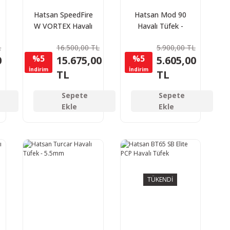
Hatsan SpeedFire
Hatsan Mod 90
W VORTEX Havalı
Havalı Tüfek -
Tüfek 5,5mm
4,5mm
L
16.500,00 TL
5.900,00 TL
%5
%5
0
15.675,00
5.605,00
İndirim
İndirim
TL
TL
Sepete
Sepete
Ekle
Ekle
TÜKENDİ