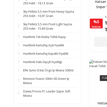
Hatsan
250 Adet - 18,13 Grain
Sniper
Sky Pellets 5,5 mm Point Heavy Saçma
QE Hava
250 Adet - 16,97 Grain
1
5,
%5
1
Sky Pellets 5,5 mm Point Light Saçma
İndirim
250 Adet - 15,89 Grain
Hunthink Tek Nokta Tüfek Kayışı
Hunthink Kamuflaj Açık Fişeklik
Hunthink Kamuflaj Kapaklı Fişeklik
Hunthink Haki Dipçik Fişekliği
Effe Sumo 8 Kat Örgü İp Misina 300mt
TÜK
Remixon Fusion 300m X8 Green İp
Misina
Daiwa Prorex FC Leader Super Soft
Misina
Hatsa