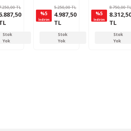
5mm
5,5mm
5.5mm
7.250,00 TL
5.250,00 TL
8.750,00 T
%5
%5
6.887,50
4.987,50
8.312,5
İndirim
İndirim
TL
TL
TL
Stok
Stok
Stok
Yok
Yok
Yok