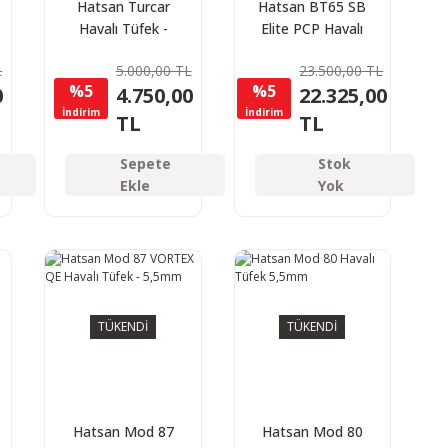
Hatsan Turcar
Hatsan BT65 SB
Havalı Tüfek -
Elite PCP Havalı
5.5mm
Tüfek
L
5.000,00 TL
23.500,00 TL
%5
%5
0
4.750,00
22.325,00
İndirim
İndirim
TL
TL
Sepete
Stok
Ekle
Yok
TÜKENDİ
TÜKENDİ
Hatsan Mod 87
Hatsan Mod 80