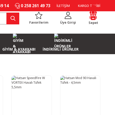
59 14
0 258 261 49 73
İLETİŞİM
KARGO TAKİBİ
Favorilerim
Üye Girişi
Sepet
GİYİM & AYAKKABI
İNDİRİMLİ ÜRÜNLER