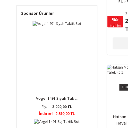
Star
Haval
Sponsor Ürünler
3
%5
2
İndirim
TÜK
Vogel 1491 Siyah Tak ...
Fiyat :
3.000,00 TL
İndirimli 2.850,00 TL
Hatsan 
Havalı