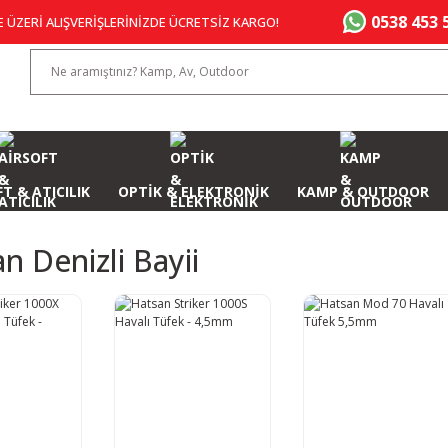
0538 453 
E ÜZERİ ALIŞVERİŞLERİNİZDE ÜCRETSİZ KARGO!
T & ATICILIK
OPTİK & ELEKTRONİK
KAMP & OUTDOOR
n Denizli Bayii