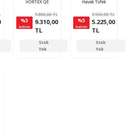
VORTEX QE
Havalı Tüfek
Havalı Tüfek -
5,5mm
L
9.800,00 TL
5.500,00 TL
5,5mm
%5
%5
0
9.310,00
5.225,00
İndirim
İndirim
TL
TL
Stok
Stok
Yok
Yok