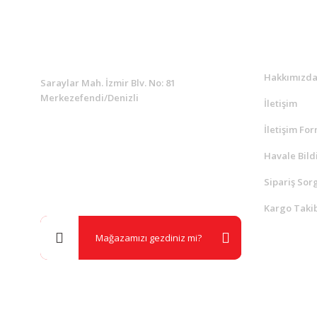
KURUMSAL
Kurumsa
Hakkımızd
Saraylar Mah. İzmir Blv. No: 81
Merkezefendi/Denizli
İletişim
İletişim Fo
Müşteri Destek
0 538 453 59 14
Havale Bild
Sipariş Sor
info@kocaavpazari.com
Kargo Takib
Mağazamızı gezdiniz mi?