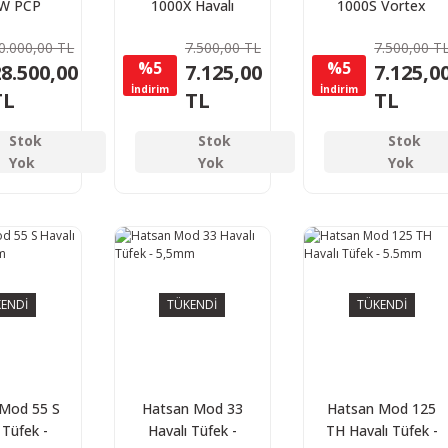
 W PCP
1000X Havalı
1000S Vortex
ı Tüfek
Tüfek - 5,5mm
Havalı Tüfek -
0.000,00 TL
7.500,00 TL
7.500,00 T
5,5mm
%5
%5
8.500,00
7.125,00
7.125,0
İndirim
İndirim
TL
TL
TL
Stok
Stok
Stok
Yok
Yok
Yok
ENDİ
TÜKENDİ
TÜKENDİ
Mod 55 S
Hatsan Mod 33
Hatsan Mod 125
 Tüfek -
Havalı Tüfek -
TH Havalı Tüfek -