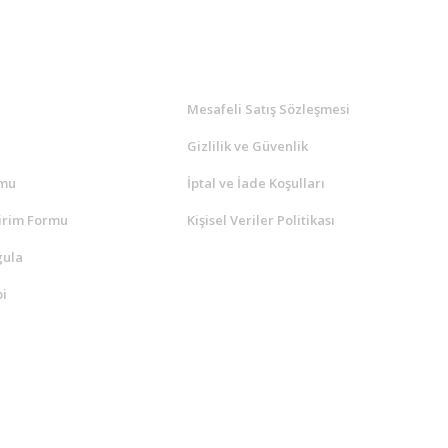
l
ALIŞVERİŞ
a
Mesafeli Satış Sözleşmesi
Gizlilik ve Güvenlik
rmu
İptal ve İade Koşulları
irim Formu
Kişisel Veriler Politikası
gula
i