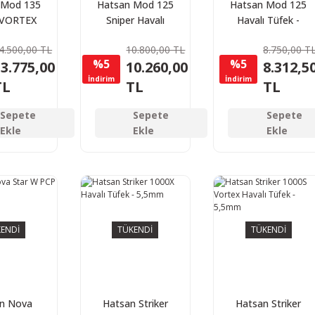
 Mod 135
Hatsan Mod 125
Hatsan Mod 125
 VORTEX
Sniper Havalı
Havalı Tüfek -
lı Tüfek
Tüfek - 5,5mm
5,5mm
4.500,00 TL
10.800,00 TL
8.750,00 T
5mm
%5
%5
3.775,00
10.260,00
8.312,5
İndirim
İndirim
TL
TL
TL
Sepete
Sepete
Sepete
Ekle
Ekle
Ekle
ENDİ
TÜKENDİ
TÜKENDİ
n Nova
Hatsan Striker
Hatsan Striker