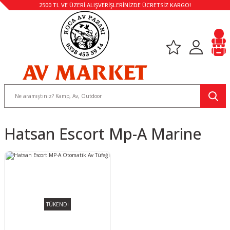
2500 TL VE ÜZERİ ALIŞVERİŞLERİNİZDE ÜCRETSİZ KARGO!
Hatsan Escort Mp-A Marine
TÜKENDİ