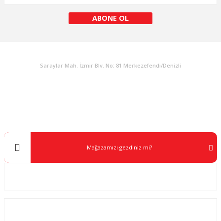
ABONE OL
KURUMSAL
Saraylar Mah. İzmir Blv. No: 81 Merkezefendi/Denizli
Müşteri Destek
0 538 453 59 14
info@kocaavpazari.com
Mağazamızı gezdiniz mi?
Kurumsal
ALIŞVERİŞ