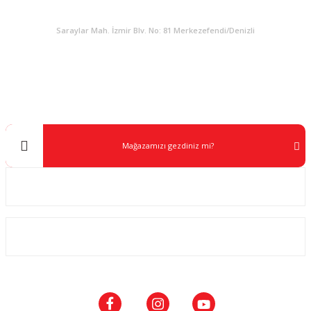
KURUMSAL
Saraylar Mah. İzmir Blv. No: 81 Merkezefendi/Denizli
Müşteri Destek
0 538 453 59 14
info@kocaavpazari.com
Mağazamızı gezdiniz mi?
Kurumsal
ALIŞVERİŞ
SOSYAL MEDYA