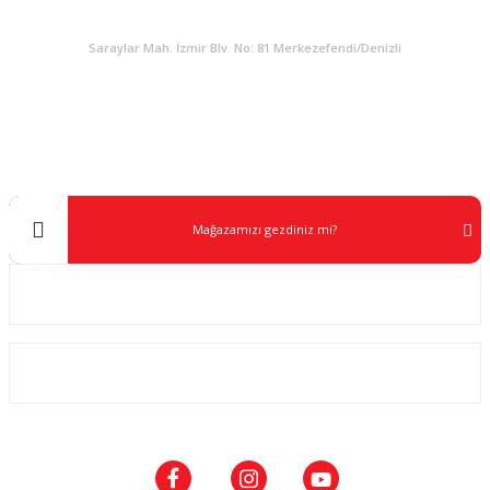
KURUMSAL
Saraylar Mah. İzmir Blv. No: 81 Merkezefendi/Denizli
Müşteri Destek
0 538 453 59 14
info@kocaavpazari.com
Mağazamızı gezdiniz mi?
Kurumsal
ALIŞVERİŞ
SOSYAL MEDYA