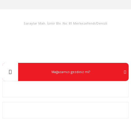
KURUMSAL
Saraylar Mah. İzmir Blv. No: 81 Merkezefendi/Denizli
Müşteri Destek
0 538 453 59 14
info@kocaavpazari.com
Mağazamızı gezdiniz mi?
Kurumsal
ALIŞVERİŞ
SOSYAL MEDYA