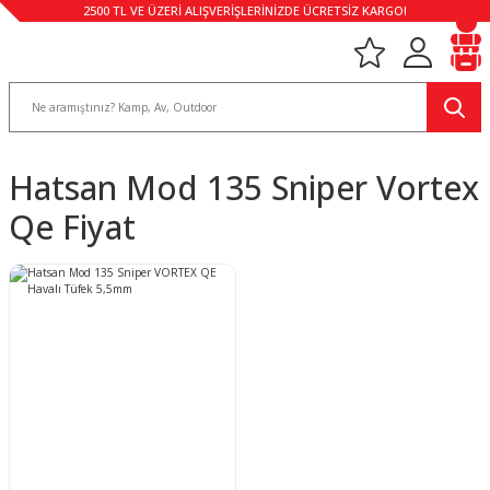
2500 TL VE ÜZERİ ALIŞVERİŞLERİNİZDE ÜCRETSİZ KARGO!
Hatsan Mod 135 Sniper Vortex
Qe Fiyat