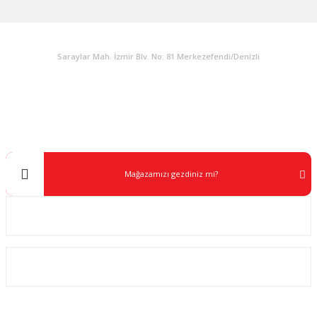
KURUMSAL
Saraylar Mah. İzmir Blv. No: 81 Merkezefendi/Denizli
Müşteri Destek
0 538 453 59 14
info@kocaavpazari.com
Mağazamızı gezdiniz mi?
Kurumsal
ALIŞVERİŞ
SOSYAL MEDYA