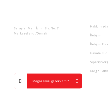
KURUMSAL
Kurumsa
Hakkımızd
Saraylar Mah. İzmir Blv. No: 81
Merkezefendi/Denizli
İletişim
İletişim Fo
Müşteri Destek
0 538 453 59 14
Havale Bild
Sipariş Sor
info@kocaavpazari.com
Kargo Takib
Mağazamızı gezdiniz mi?