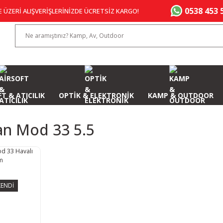
0538 453 
E ÜZERİ ALIŞVERİŞLERİNİZDE ÜCRETSİZ KARGO!
T & ATICILIK
OPTİK & ELEKTRONİK
KAMP & OUTDOOR
an Mod 33 5.5
ENDİ