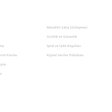
l
ALIŞVERİŞ
a
Mesafeli Satış Sözleşmesi
Gizlilik ve Güvenlik
rmu
İptal ve İade Koşulları
irim Formu
Kişisel Veriler Politikası
gula
i