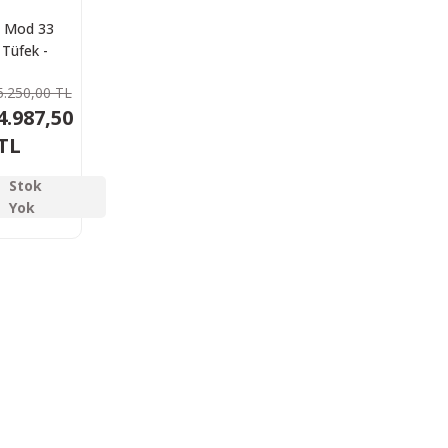
 Mod 33
 Tüfek -
5mm
5.250,00 TL
4.987,50
TL
Stok
Yok