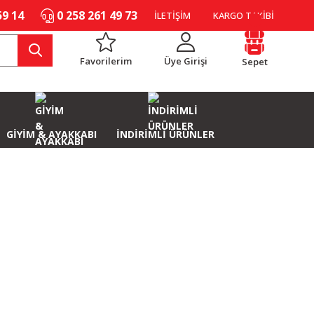
59 14
0 258 261 49 73
İLETİŞİM
KARGO TAKİBİ
Favorilerim
Üye Girişi
Sepet
GİYİM & AYAKKABI
İNDİRİMLİ ÜRÜNLER