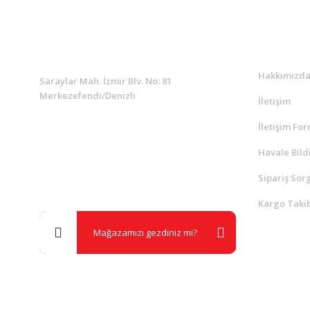
KURUMSAL
Kurumsa
Hakkımızd
Saraylar Mah. İzmir Blv. No: 81
Merkezefendi/Denizli
İletişim
İletişim Fo
Müşteri Destek
0 538 453 59 14
Havale Bild
Sipariş Sor
info@kocaavpazari.com
Kargo Takib
Mağazamızı gezdiniz mi?