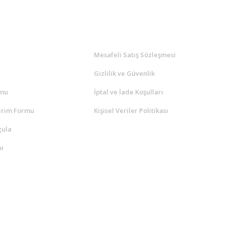
l
ALIŞVERİŞ
a
Mesafeli Satış Sözleşmesi
Gizlilik ve Güvenlik
rmu
İptal ve İade Koşulları
irim Formu
Kişisel Veriler Politikası
gula
i