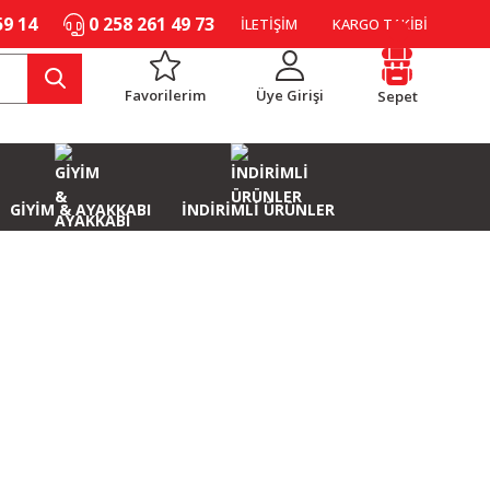
59 14
0 258 261 49 73
İLETİŞİM
KARGO TAKİBİ
Favorilerim
Üye Girişi
Sepet
GİYİM & AYAKKABI
İNDİRİMLİ ÜRÜNLER