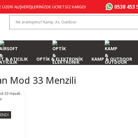
0538 453 
E ÜZERİ ALIŞVERİŞLERİNİZDE ÜCRETSİZ KARGO!
T & ATICILIK
OPTİK & ELEKTRONİK
KAMP & OUTDOOR
an Mod 33 Menzili
ENDİ