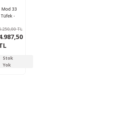
 Mod 33
 Tüfek -
5mm
5.250,00 TL
4.987,50
TL
Stok
Yok