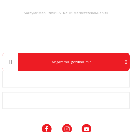
KURUMSAL
Saraylar Mah. İzmir Blv. No: 81 Merkezefendi/Denizli
Müşteri Destek
0 538 453 59 14
info@kocaavpazari.com
Mağazamızı gezdiniz mi?
Kurumsal
ALIŞVERİŞ
SOSYAL MEDYA