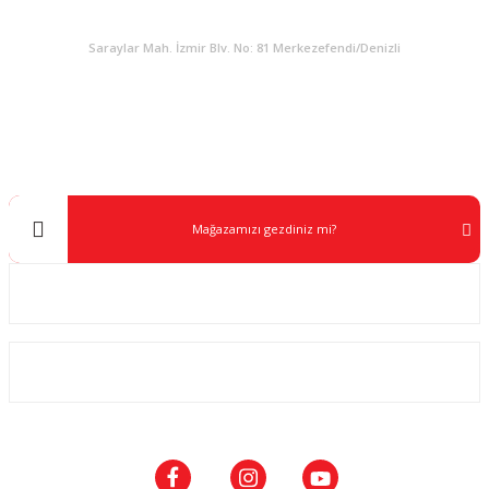
KURUMSAL
Saraylar Mah. İzmir Blv. No: 81 Merkezefendi/Denizli
Müşteri Destek
0 538 453 59 14
info@kocaavpazari.com
Mağazamızı gezdiniz mi?
Kurumsal
ALIŞVERİŞ
SOSYAL MEDYA