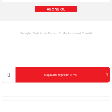
ABONE OL
KURUMSAL
Saraylar Mah. İzmir Blv. No: 81 Merkezefendi/Denizli
Müşteri Destek
0 538 453 59 14
info@kocaavpazari.com
Mağazamızı gezdiniz mi?
Kurumsal
ALIŞVERİŞ