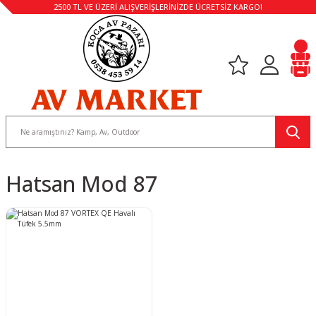
2500 TL VE ÜZERİ ALIŞVERİŞLERİNİZDE ÜCRETSİZ KARGO!
Hatsan Mod 87