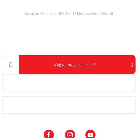
KURUMSAL
Saraylar Mah. İzmir Blv. No: 81 Merkezefendi/Denizli
Müşteri Destek
0 538 453 59 14
info@kocaavpazari.com
Mağazamızı gezdiniz mi?
Kurumsal
ALIŞVERİŞ
SOSYAL MEDYA