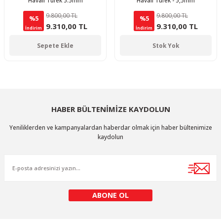
Havalı Tüfek 5.5mm
Havalı Tüfek - 5,5mm
9.800,00 TL
9.800,00 TL
%5
%5
9.310,00 TL
9.310,00 TL
İndirim
İndirim
Sepete Ekle
Stok Yok
HABER BÜLTENİMİZE KAYDOLUN
Yeniliklerden ve kampanyalardan haberdar olmak için haber bültenimize
kaydolun
ABONE OL